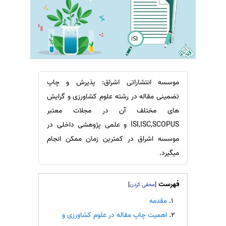
سفارش ویرایش
ترجمه عربی به فارسی
سفارش پارافریز
مشاهده همه زبان ها
سفارش فرمت‌بندی
سفارش کاهش کمیت
سفارش معرفی مجله
موسسه انتشاراتی اشراق: پذیرش و چاپ
سفارش معرفی مقاله
تضمینی مقاله در رشته علوم کشاورزی و گرایش
سفارش معرفی کتاب
های مختلف آن در مجلات معتبر
ISI,ISC,SCOPUS و علمی پژوهشی داخلی در
سفارش چکیده مبسوط
موسسه اشراق در کمترین زمان ممکن انجام
سفارش ترجمه مولتی‌مدیا
میگیرد.
سفارش گویندگی
سفارش تولید محتوا
فهرست
]
[
سفارش ترجمه همزمان
مقدمه
سفارش چکیده گرافیکی
اهمیت چاپ مقاله در علوم کشاورزی و
سفارش تهیه کاورلتر