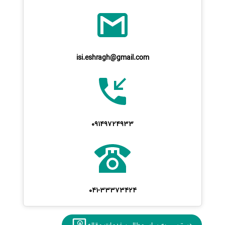
isi.eshragh@gmail.com
09149724933
041-33373424