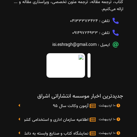
کتاب، ترجمه مقاله، ترجمه متون تخصصی، ویراستاری مقاله و ...
ارائه می‌کنیم.
تلفن :
04133373424
تلفن :
09149724933
ایمیل :
isi.eshragh@gmail.com
جدیدترین اخبار موسسه انتشاراتی اشراق
آزمون وکالت سال 95
10 اردیبهشت
اطلاعیه سازمان اداری و استخدامی کشور در خصوص نت
10 اردیبهشت
نمایشگاه کتاب و صنایع وابسته به دانشگاه صنعتی شریف 4 الی 8 مهر م
10 اردیبهشت