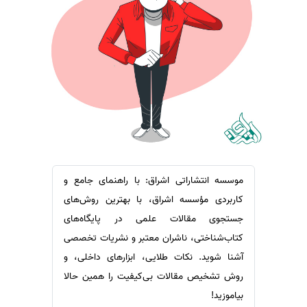
سفارش ویرایش
ترجمه عربی به فارسی
سفارش پارافریز
مشاهده همه زبان ها
سفارش فرمت‌بندی
سفارش کاهش کمیت
سفارش معرفی مجله
سفارش معرفی مقاله
سفارش معرفی کتاب
سفارش چکیده مبسوط
موسسه انتشاراتی اشراق: با راهنمای جامع و
سفارش ترجمه مولتی‌مدیا
کاربردی مؤسسه اشراق، با بهترین روش‌های
سفارش گویندگی
جستجوی مقالات علمی در پایگاه‌های
کتاب‌شناختی، ناشران معتبر و نشریات تخصصی
سفارش تولید محتوا
آشنا شوید. نکات طلایی، ابزارهای داخلی، و
سفارش ترجمه همزمان
روش تشخیص مقالات بی‌کیفیت را همین حالا
سفارش چکیده گرافیکی
بیاموزید!
سفارش تهیه کاورلتر