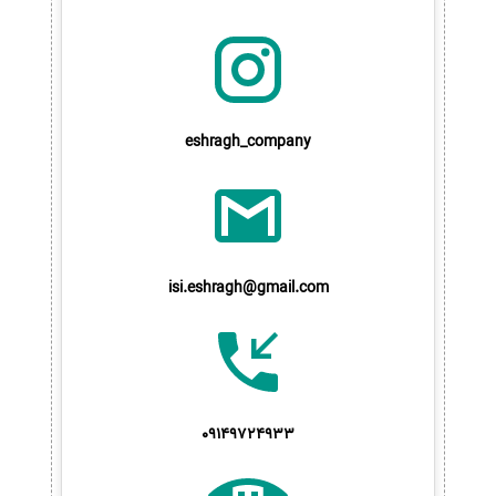
eshragh_company
isi.eshragh@gmail.com
09149724933