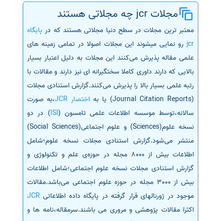
مجلات jcr چه مجلاتی هستند
سفارش انگیزه‌نامه‌SOP
معتبر ترین مجلات در سطح دنیا مجلاتی هستند که در
پایگاه
jcr
رو نمایی میشوند این مجلات اصولا در تمامی زمینه های
علمی مقاله پذیرش می‌کنند این مجلات به دلیل اعتبار بسیار
بالایی که دارند داوری کاملا سختگیرانه ای نیز دارند و مقالات با
رتبه علمی بسیار بالا را پذیرش می‌کنند.گزارش استنادی مجلات
(Journal Citation Reports) یا به
اختصار JCR
،به صورت
سالانه،توسط موسسه اطلاعات علمی تامسون (
ISI
) در دو
نسخه علوم(Sciences) و علوم اجتماعی(Social Sciences)
منتشر می‌شود.گزارش استنادی مجلات نسخه علوم؛شامل
اطلاعات بیش از 8000 مجله در حوزه‌ی علم و تکنولوژی و
گزارش استنادی مجلات نسخه علوم اجتماعی؛شامل اطلاعات
بیش از 3000 مجله در حوزه علوم اجتماعی می‌باشد.مقالات
موجود در ژورنالهای قرار گرفته در پایگاه داده اطلاعاتی
JCR
اکثرا مقالات پژوهشی و مروری می باشند.سرمقاله،نامه ها و