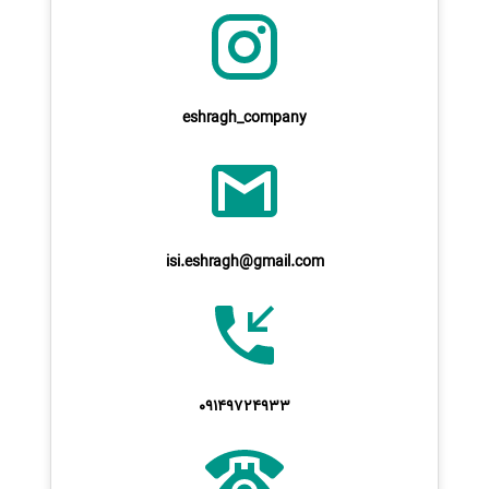
eshragh_company
isi.eshragh@gmail.com
09149724933