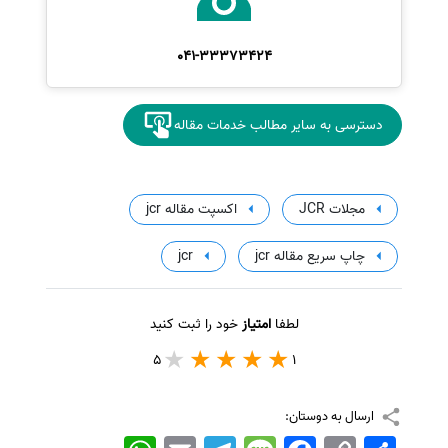
041-33373424
دسترسی به سایر مطالب خدمات مقاله
مجلات JCR
اکسپت مقاله jcr
چاپ سریع مقاله jcr
jcr
لطفا
امتیاز
خود را ثبت کنید
5
1
ارسال به دوستان:
اشتراک
Copy
Facebook
Message
Telegram
Email
WhatsApp