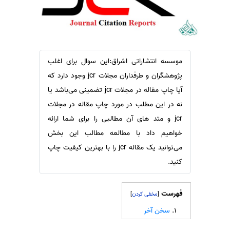
سفارش ویرایش
ترجمه عربی به فارسی
سفارش پارافریز
مشاهده همه زبان ها
سفارش فرمت‌بندی
سفارش کاهش کمیت
موسسه انتشاراتی اشراق:این سوال برای اغلب
پژوهشگران و طرفداران مجلات jcr وجود دارد که
سفارش معرفی مجله
آیا چاپ مقاله در مجلات jcr تضمینی می‌باشد یا
سفارش معرفی مقاله
نه در این مطلب در مورد چاپ مقاله در مجلات
سفارش معرفی کتاب
jcr و متد های آن مطالبی را برای شما ارائه
سفارش چکیده مبسوط
خواهیم داد با مطالعه مطالب این بخش
سفارش ترجمه مولتی‌مدیا
می‌توانید یک مقاله jcr را با بهترین کیفیت چاپ
سفارش گویندگی
کنید.
سفارش تولید محتوا
فهرست
]
[
سفارش ترجمه همزمان
سخن آخر
سفارش چکیده گرافیکی
سفارش تهیه کاورلتر