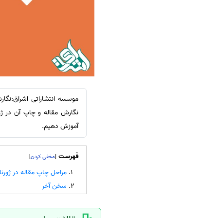
سفارش ویرایش
ترجمه عربی به فارسی
سفارش پارافریز
مشاهده همه زبان ها
سفارش فرمت‌بندی
سفارش کاهش کمیت
سفارش معرفی مجله
سفارش معرفی مقاله
موسسه انتشاراتی اشراق:نگا
سفارش معرفی کتاب
نگارش مقاله و چاپ آن در ژور
سفارش چکیده مبسوط
آموزش دهیم.
سفارش ترجمه مولتی‌مدیا
سفارش گویندگی
فهرست
]
[
سفارش تولید محتوا
مراحل چاپ مقاله در ژورن
سفارش ترجمه همزمان
سخن آخر
سفارش چکیده گرافیکی
سفارش تهیه کاورلتر