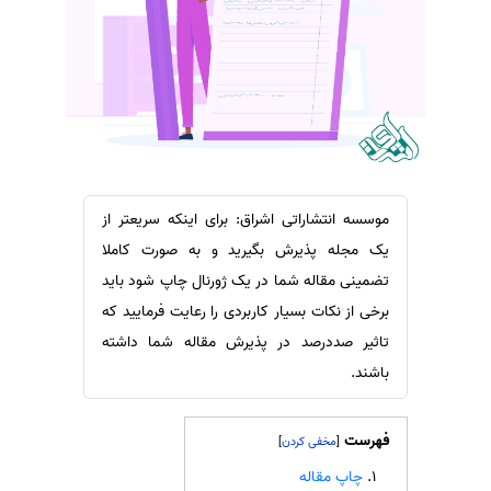
سفارش ویرایش
ترجمه عربی به فارسی
سفارش پارافریز
مشاهده همه زبان ها
سفارش فرمت‌بندی
سفارش کاهش کمیت
سفارش معرفی مجله
سفارش معرفی مقاله
موسسه انتشاراتی اشراق: برای اینکه سریعتر از
سفارش معرفی کتاب
یک مجله پذیرش بگیرید و به صورت کاملا
سفارش چکیده مبسوط
تضمینی مقاله شما در یک ژورنال چاپ شود باید
سفارش ترجمه مولتی‌مدیا
برخی از نکات بسیار کاربردی را رعایت فرمایید که
تاثیر صددرصد در پذیرش مقاله شما داشته
سفارش گویندگی
باشند.
سفارش تولید محتوا
سفارش ترجمه همزمان
فهرست
]
[
سفارش چکیده گرافیکی
چاپ مقاله
سفارش تهیه کاورلتر