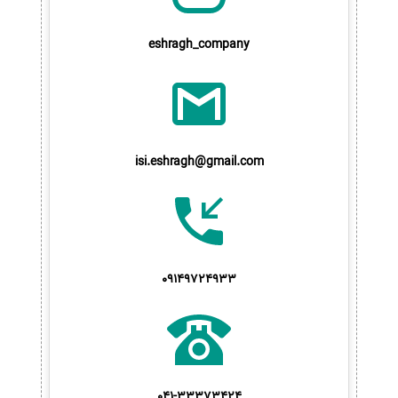
eshragh_company
isi.eshragh@gmail.com
09149724933
041-33373424