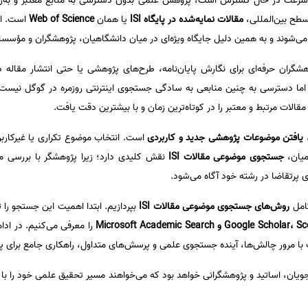
 سرعت در حال گسترش است، پژوهش علمی بدون دسترسی به منابع معتبر و به‌روز 
سطح بین‌المللی،
مقالات نمایه‌شده در پایگاه ISI
یا همان
Web of Science
است. ای
شوند و به همین دلیل جایگاه ویژه‌ای در میان دانشگاهیان، پژوهشگران و مؤسسات
ران حرفه‌ای برای نگارش پایان‌نامه، طرح‌های پژوهشی یا حتی انتشار مقاله در 
ما دسترسی به چنین منابعی به سادگی جستجوی اینترنتی روزمره در گوگل نیست. با
الات مرتبط و معتبر را در کوتاه‌ترین زمان و با بیشترین دقت یافت.
،
یافتن موضوعات پژوهشی جدید و کاربردی
است. انتخاب موضوع تکراری یا غیرکاربر
میان،
جستجوی موضوعی مقالات ISI
نقش کلیدی دارد؛ زیرا پژوهشگر با بررسی مقال
پرتقاضا در رشته خود آگاه می‌شود.
کامل
روش‌های جستجوی موضوعی مقالات ISI
بپردازیم. ابتدا اهمیت این جستجو ر
Google Schol و Microsoft Academic Search
را معرفی می‌کنیم. در ادا
 با مرور چالش‌ها، آینده جستجوی علمی و پرسش‌های متداول، راهکاری جامع برای پژ
ویان، اساتید و پژوهشگرانی خواهد بود که می‌خواهند مسیر تحقیق علمی خود را با