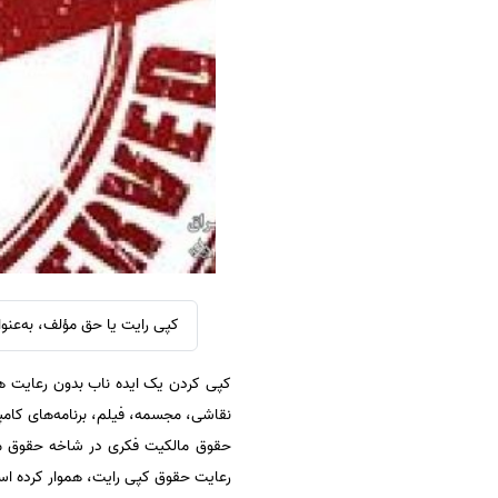
سفارش ویرایش
ترجمه عربی به فارسی
سفارش پارافریز
مشاهده همه زبان ها
سفارش فرمت‌بندی
سفارش کاهش کمیت
سفارش معرفی مجله
سفارش معرفی مقاله
سفارش معرفی کتاب
سفارش چکیده مبسوط
سفارش ترجمه مولتی‌مدیا
کپی رایت یا حق مؤلف، به‌عنوا
سفارش گویندگی
کپی کردن یک ایده ناب بدون رعایت ه
سفارش تولید محتوا
نقاشی، مجسمه، فیلم، برنامه‌های کامپی
سفارش ترجمه همزمان
حقوق مالکیت فکری در شاخه حقوق مالک
سفارش چکیده گرافیکی
رعایت حقوق کپی رایت، هموار کرده ا
سفارش تهیه کاورلتر