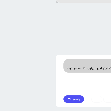
سلام و عرض ادب در ابتدای بعضی از کتاب های نوشته شده همه حقوق محفوظ است یا مثلا اینچنین می‌نویسند که:هر گونه انتشار و بازنویسی قسمتی از این اثر به هر روشی ممنوع و جرم است. آیا نقل بخشی از این کتاب در کتاب دیگر (با ذکر نام نویسنده و منبع) باز هم منع قانونی دارد یا نه؟؟
پاسخ
0
0