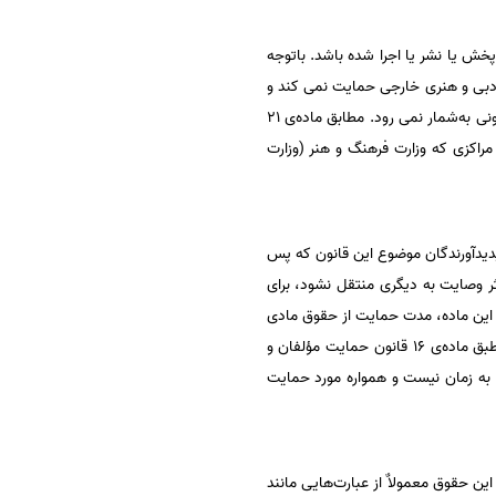
پ یا پخش یا نشر یا اجرا شده باشد. باتوجه
ر ادبی و هنری خارجی حمایت نمی کند و
نه در خارج از کشور از تولیدکننده محتوای ایرانی بابت ثبت در ایران حمایت می‌شود. ثبت اثر در ایران از شرایط حمایت قانونی به‌شمار نمی رود. مطابق ماده‌ی ۲۱
 مراکزی که وزارت فرهنگ و هنر (وزارت
 مادی پدیدآورندگان موضوع این قانون که پس
اثر وصایت به دیگری منتقل نشود، برای
ق این ماده، مدت حمایت از حقوق مادی
پدیدآورنده، مدت عمر وی و پنجاه سال پس از مرگ وی است. البته این مدت، استثنائاتی نیز دارد (مانند آثار عکاسی که طبق ماده‌ی ۱۶ قانون حمایت مؤلفان و
به زمان نیست و همواره مورد حمایت
 در زبان فارسی برای بیان این حقوق معمولاٌ از عبارت‌هایی مانند