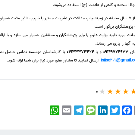
ظ است.» و گاهی از علامت (ح) استفاده می‌شود.
با بیش از 5 سال سابقه در زمینه چاپ مقالات در نشریات معتبر با ضریب تاثیر مثبت هم
ژوهشگران بزرگوار است.
ت مورد تایید وزارت علوم را برای پژوهشگران و محققین هموار می سازد و با ارا
نها را یاری می رساند.
های
09149724933
و یا
04133373424
با کارشناسان موسسه تماس حاصل نمایید 
isiisc2011@gmail.
ارسال نمایید تا مشاور های مورد نیاز برای شما ارائه شود.
5
WhatsApp
Email
Telegram
Message
LinkedIn
Twitter
Facebook