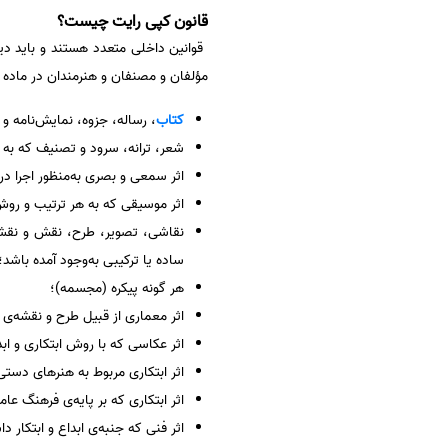
قانون کپی‌ رایت چیست؟
سفارش انگیزه‌نامه‌SOP
قوانین داخلی متعدد هستند و باید دید
مؤلفان و مصنفان و هنرمندان در ماده ی ۲ خود، فهرستی از آثار مورد حمایت را بیان کرده که شامل موارد ز
کتاب
، رساله، جزوه، نمایش‌نامه و
شعر، ترانه، سرود و تصنیف که به 
اثر سمعی و بصری به‌منظور اجرا در
اثر موسیقی که به هر ترتیب و روش
نقاشی، تصویر، طرح، نقش و نقشه‌ی
ساده یا ترکیبی به‌وجود آمده باشد؛
هر گونه پیکره (‌مجسمه)؛
اثر معماری از قبیل طرح و نقشه‌ی
اثر عکاسی که با روش ابتکاری و ابد
اثر ابتکاری مربوط به هنرهای دستی
اثر ابتکاری که بر پایه‌ی فرهنگ عا
اثر فنی که جنبه‌ی ابداع و ابتکار د