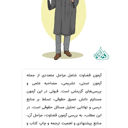
سفارش ویرایش
ترجمه عربی به فارسی
سفارش پارافریز
مشاهده همه زبان ها
سفارش فرمت‌بندی
سفارش کاهش کمیت
سفارش معرفی مجله
سفارش معرفی مقاله
سفارش معرفی کتاب
سفارش چکیده مبسوط
آزمون قضاوت شامل مراحل متعددی از جمله
سفارش ترجمه مولتی‌مدیا
آزمون تستی، تشریحی، مصاحبه علمی و
سفارش گویندگی
بررسی‌های گزینشی است. قبولی در این آزمون
مستلزم دانش عمیق حقوقی، تسلط بر منابع
سفارش تولید محتوا
درسی و توانایی تحلیل مسائل حقوقی است. در
سفارش ترجمه همزمان
این مطلب، به بررسی آزمون قضاوت، مراحل آن،
سفارش چکیده گرافیکی
منابع پیشنهادی و اهمیت ترجمه و چاپ کتاب و
سفارش تهیه کاورلتر