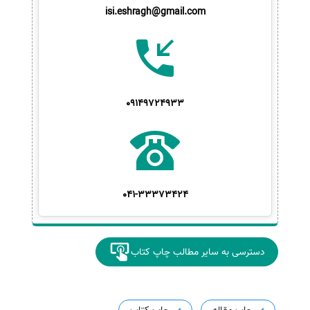
isi.eshragh@gmail.com
09149724933
041-33373424
دسترسی به سایر مطالب چاپ کتاب