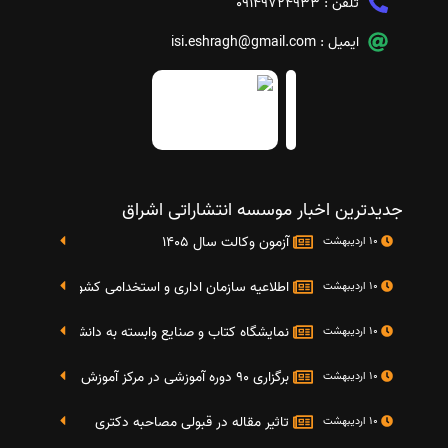
تلفن :
09149724933
ایمیل :
isi.eshragh@gmail.com
جدیدترین اخبار موسسه انتشاراتی اشراق
آزمون وکالت سال 1405
10 اردیبهشت
اطلاعیه سازمان اداری و استخدامی کشور در خصوص نت
10 اردیبهشت
نمایشگاه کتاب و صنایع وابسته به دانشگاه صنعتی شریف 4 الی 8 مهر م
10 اردیبهشت
برگزاری 90 دوره آموزشی در مرکز آموزش فرهنگی دانشگاه علامه
10 اردیبهشت
تاثیر مقاله در قبولی مصاحبه دکتری
10 اردیبهشت