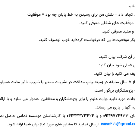
شید
 انجام داد + نقش من برای رسیدن به خط پایان چه بود = موفقیت
و موفقیت های شغلی معرفی کنید.
و مفید معرفی کنید.
گر موقعیت‌هایی که درخواست کرده‌اید خوب توصیف کنید.
ر آن شرکت بیان کنید.
 فعلی خود بیان کنید.
 می کنید را بیان کنید.
با بیش از 5 سال سابقه در زمینه چاپ مقالات در نشریات معتبر با ضریب تاثیر مثبت هم
ژوهشگران بزرگوار است.
ت مورد تایید وزارت علوم را برای پژوهشگران و محققین هموار می سازد و با ارا
نها را یاری می رساند.
های
09149724933
و یا
04133373424
با کارشناسان موسسه تماس حاصل نمایید 
isiisc2011@gmail.
ارسال نمایید تا مشاور های مورد نیاز برای شما ارائه شود.