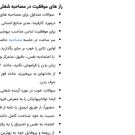
راز های موفقیت در مصاحبه شغلی
سفارش انگیزه‌نامه‌SOP
سوالات متداول برای مصاحبه های شغ
درمورد کارفرما، مدیر منابع انسان
برای موفقیت لباس مناسب بپوشید
سر ساعت در جلسه
مصاحبه
حاضر 
اولین تاثیر را خوب بر جای بگذاری
با اعتمادبه نفس، دقیق، متمرکز و
زبان بدن را فراموش نکنید، مانند
از عادتهای بد بپرهیزید. مانند ق
حرف زدن.
سوالات خوب در مورد آینده شغلی 
ابتدا تواناییهایتان را به معرض فرو
حضوراً، از طریق ایمیل یا نامه از 
نسبت به خود شناخت کامل داشته
اعتماد به نفس و اشتیاق را به یکد
از رزومه و پروفایل خود به بهترین 