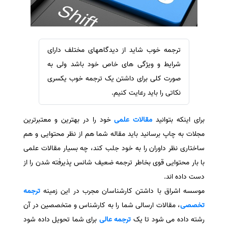
سفارش ویرایش
ترجمه عربی به فارسی
سفارش پارافریز
مشاهده همه زبان ها
سفارش فرمت‌بندی
ترجمه خوب شاید از دیدگاههای مختلف دارای
سفارش کاهش کمیت
شرایط و ویژگی های خاص خود باشد ولی به
سفارش معرفی مجله
صورت کلی برای داشتن یک ترجمه خوب یکسری
نکاتی را باید رعایت کنیم.
سفارش معرفی مقاله
سفارش معرفی کتاب
برای اینکه بتوانید
مقالات علمی
خود را در بهترین و معتبرترین
سفارش چکیده مبسوط
مجلات به چاپ برسانید باید مقاله شما هم از نظر محتوایی و هم
سفارش ترجمه مولتی‌مدیا
ساختاری نظر داوران را به خود جلب کند، چه بسیار مقالات علمی
سفارش گویندگی
با بار محتوایی قوی بخاطر ترجمه ضعیف شانس پذیرفته شدن را از
دست داده اند.
سفارش تولید محتوا
موسسه اشراق با داشتن کارشناسان مجرب در این زمینه
ترجمه
سفارش ترجمه همزمان
تخصصی
، مقالات ارسالی شما را به کارشناس و متخصصین در آن
سفارش چکیده گرافیکی
رشته داده می شود تا یک
ترجمه عالی
برای شما تحویل داده شود
سفارش تهیه کاورلتر