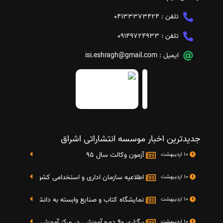
تلفن :
04133373424
تلفن :
09149724933
ایمیل :
isi.eshragh@gmail.com
جدیدترین اخبار موسسه انتشاراتی اشراق
آزمون وکالت سال 95
10 اردیبهشت
اطلاعیه سازمان اداری و استخدامی کشور در خصوص نت
10 اردیبهشت
نمایشگاه کتاب و صنایع وابسته به دانشگاه صنعتی شریف 4 الی 8 مهر م
10 اردیبهشت
برگزاری 90 دوره آموزشی در مرکز آموزش فرهنگی دانشگاه علامه
10 اردیبهشت