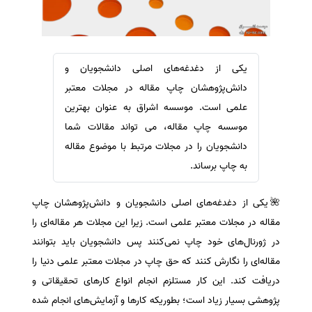
سفارش ویرایش
ترجمه عربی به فارسی
سفارش پارافریز
مشاهده همه زبان ها
سفارش فرمت‌بندی
یکی از دغدغه‌های اصلی دانشجویان و
سفارش کاهش کمیت
دانش‌پژوهشان چاپ مقاله در مجلات معتبر
سفارش معرفی مجله
علمی است. موسسه اشراق به عنوان بهترین
موسسه چاپ مقاله، می تواند مقالات شما
سفارش معرفی مقاله
دانشجویان را در مجلات مرتبط با موضوع مقاله
سفارش معرفی کتاب
به چاپ برساند.
سفارش چکیده مبسوط
سفارش ترجمه مولتی‌مدیا
🌺یکی از دغدغه‌های اصلی دانشجویان و دانش‌پژوهشان چاپ
سفارش گویندگی
مقاله در مجلات معتبر علمی است. زیرا این مجلات هر مقاله‌ای را
در ژورنال‌های خود چاپ نمی‌کنند پس دانشجویان باید بتوانند
سفارش تولید محتوا
مقاله‌ای را نگارش کنند که حق چاپ در مجلات معتبر علمی دنیا را
سفارش ترجمه همزمان
دریافت کند. این کار مستلزم انجام انواع کارهای تحقیقاتی و
سفارش چکیده گرافیکی
پژوهشی بسیار زیاد است؛ بطوریکه کارها و آزمایش‌های انجام شده
سفارش تهیه کاورلتر