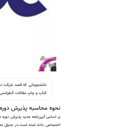
سفارش ویرایش
ترجمه عربی به فارسی
سفارش پارافریز
مشاهده همه زبان ها
سفارش فرمت‌بندی
سفارش کاهش کمیت
سفارش معرفی مجله
سفارش معرفی مقاله
سفارش معرفی کتاب
سفارش چکیده مبسوط
سفارش ترجمه مولتی‌مدیا
دانشجویانی که قصد شرکت در م
سفارش گویندگی
کتاب و چاپ مقالات کنفرانسی 
سفارش تولید محتوا
نحوه محاسبه پذیرش دوره
سفارش ترجمه همزمان
بر اساس آیین‌نامه جدید پذیرش دوره دکتری، ۴۰ درصد نمره به سوابق پژوهشی، ۳۰ درصد به سوابق آموزشی و ۳۰ درصد نیز
سفارش چکیده گرافیکی
سفارش تهیه کاورلتر