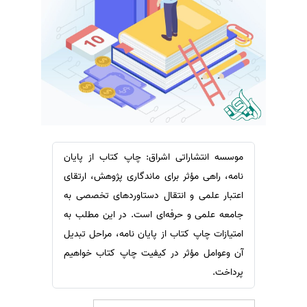
سفارش ویرایش
ترجمه عربی به فارسی
سفارش پارافریز
مشاهده همه زبان ها
سفارش فرمت‌بندی
سفارش کاهش کمیت
سفارش معرفی مجله
سفارش معرفی مقاله
سفارش معرفی کتاب
موسسه انتشاراتی اشراق: چاپ کتاب از پایان
سفارش چکیده مبسوط
نامه، راهی مؤثر برای ماندگاری پژوهش، ارتقای
سفارش ترجمه مولتی‌مدیا
اعتبار علمی و انتقال دستاوردهای تخصصی به
جامعه علمی و حرفه‌ای است. در این مطلب به
سفارش گویندگی
امتیازات چاپ کتاب از پایان نامه، مراحل تبدیل
سفارش تولید محتوا
آن وعوامل مؤثر در کیفیت چاپ کتاب خواهیم
سفارش ترجمه همزمان
پرداخت.
سفارش چکیده گرافیکی
سفارش تهیه کاورلتر