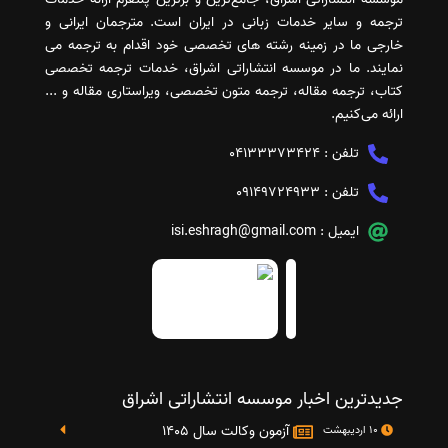
ترجمه و سایر خدمات زبانی در ایران است. مترجمان ایرانی و
خارجی ما در زمینه رشته های تخصصی خود اقدام به ترجمه می
نمایند. ما در موسسه انتشاراتی اشراق، خدمات ترجمه تخصصی
کتاب، ترجمه مقاله، ترجمه متون تخصصی، ویراستاری مقاله و ...
ارائه می‌کنیم.
تلفن :
04133373424
تلفن :
09149724933
ایمیل :
isi.eshragh@gmail.com
جدیدترین اخبار موسسه انتشاراتی اشراق
آزمون وکالت سال 1405
10 اردیبهشت