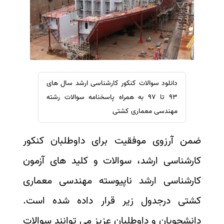
سفارش ویرایش
ترجمه عربی به فارسی
سفارش پارافریز
مشاهده همه زبان ها
سفارش فرمت‌بندی
سفارش کاهش کمیت
سفارش معرفی مجله
دانلود سوالات کنکور کارشناسی ارشد سال های
سفارش معرفی مقاله
93 تا 97 به همراه پاسخنامه سوالات رشته
سفارش معرفی کتاب
مهندسی معماری کشتی
سفارش چکیده مبسوط
ضمن آرزوی موفقیت برای داوطلبان کنکور
سفارش ترجمه مولتی‌مدیا
سفارش گویندگی
کارشناسی ارشد، سوالات و کلید های آزمون
سفارش تولید محتوا
کارشناسی ارشد ناپیوسته مهندسی معماری
سفارش ترجمه همزمان
کشتی درجدول زیر قرار داده شده است.
سفارش چکیده گرافیکی
دانشجویان و داوطلبان عزیز می توانند سوالات
سفارش تهیه کاورلتر