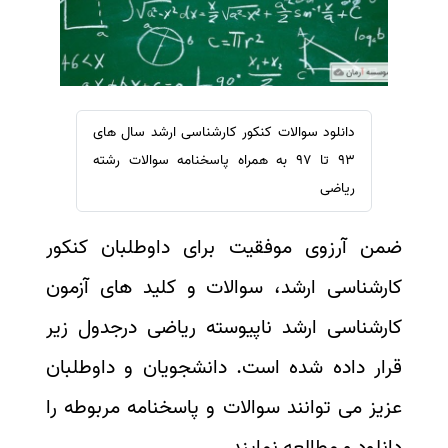
سفارش ویرایش
ترجمه عربی به فارسی
سفارش پارافریز
مشاهده همه زبان ها
سفارش فرمت‌بندی
سفارش کاهش کمیت
دانلود سوالات کنکور کارشناسی ارشد سال های
سفارش معرفی مجله
93 تا 97 به همراه پاسخنامه سوالات رشته
سفارش معرفی مقاله
ریاضی
سفارش معرفی کتاب
ضمن آرزوی موفقیت برای داوطلبان کنکور
سفارش چکیده مبسوط
سفارش ترجمه مولتی‌مدیا
کارشناسی ارشد، سوالات و کلید های آزمون
سفارش گویندگی
کارشناسی ارشد ناپیوسته ریاضی درجدول زیر
سفارش تولید محتوا
قرار داده شده است. دانشجویان و داوطلبان
سفارش ترجمه همزمان
عزیز می توانند سوالات و پاسخنامه مربوطه را
سفارش چکیده گرافیکی
دانلود و مطالعه نمایند.
سفارش تهیه کاورلتر