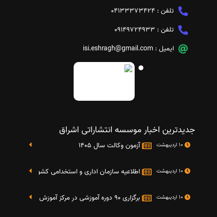
تلفن :
04133373424
تلفن :
09149724933
ایمیل :
isi.eshragh@gmail.com
جدیدترین اخبار موسسه انتشاراتی اشراق
آزمون وکالت سال 1405
10 اردیبهشت
اطلاعیه سازمان اداری و استخدامی کشور در خصوص نت
10 اردیبهشت
برگزاری 90 دوره آموزشی در مرکز آموزش فرهنگی دانشگاه علامه
10 اردیبهشت