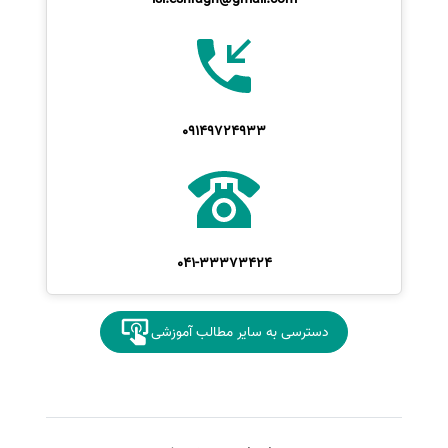
09149724933
041-33373424
دسترسی به سایر مطالب آموزشی