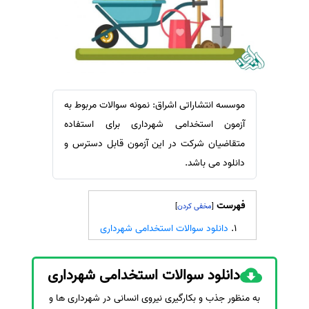
سفارش ویرایش
ترجمه عربی به فارسی
سفارش پارافریز
مشاهده همه زبان ها
سفارش فرمت‌بندی
سفارش کاهش کمیت
سفارش معرفی مجله
موسسه انتشاراتی اشراق: نمونه سوالات مربوط به
آزمون استخدامی شهرداری برای استفاده
سفارش معرفی مقاله
متقاضیان شرکت در این آزمون قابل دسترس و
سفارش معرفی کتاب
دانلود می باشد.
سفارش چکیده مبسوط
سفارش ترجمه مولتی‌مدیا
فهرست
]
[
سفارش گویندگی
دانلود سوالات استخدامی شهرداری
سفارش تولید محتوا
سفارش ترجمه همزمان
دانلود سوالات استخدامی شهرداری
سفارش چکیده گرافیکی
به منظور جذب و بکارگیری نیروی انسانی در شهرداری ها و
سفارش تهیه کاورلتر