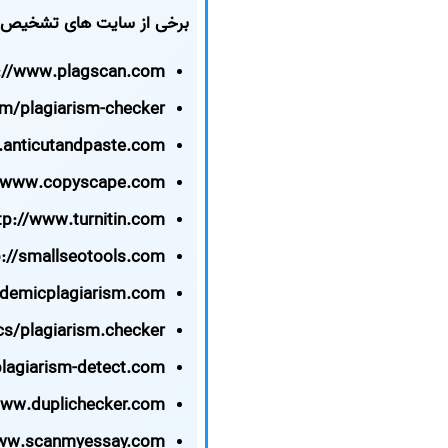
برخی از سایت های تشخیص 
://www.plagscan.com/
om/plagiarism-checker
.anticutandpaste.com/
//www.copyscape.com/
tp://www.turnitin.com/
p://smallseotools.com/
ademicplagiarism.com/
cs/plagiarism.checker
plagiarism-detect.com
www.duplichecker.com
www.scanmyessay.com