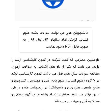
سفارش ویرایش
ترجمه عربی به فارسی
سفارش پارافریز
مشاهده همه زبان ها
سفارش فرمت‌بندی
سفارش کاهش کمیت
دانشجویان عزیز می توانند سوالات رشته علوم
سفارش معرفی مجله
انسانی گرایش آماد سالهای 94، 95، 96 را به
سفارش معرفی مقاله
صورت فایل PDF دانلود نمایند.
سفارش معرفی کتاب
داوطلبین محترمی که قصد شرکت در آزمون کارشناسی ارشد را
سفارش چکیده مبسوط
دارند، می دانند که یکی از راه های آشنایی به سوالات آزمون،
سفارش ترجمه مولتی‌مدیا
مطالعه سوالات سال های قبل می باشد. آزمون کارشناسی ارشد
سفارش گویندگی
در 7 گروه (علوم انسانی، علوم پایه، فنی و مهندسی، کشاورزی و
سفارش تولید محتوا
منابع طبیعی، هنر، زبان و دامپزشکی) در اردیبهشت ماه و در طی
2 روز برگزار می شود. بیشترین تعداد رشته ها در گروه انسانی و
سفارش ترجمه همزمان
بعد گروه فنی و مهندسی می باشد.
سفارش چکیده گرافیکی
سفارش تهیه کاورلتر