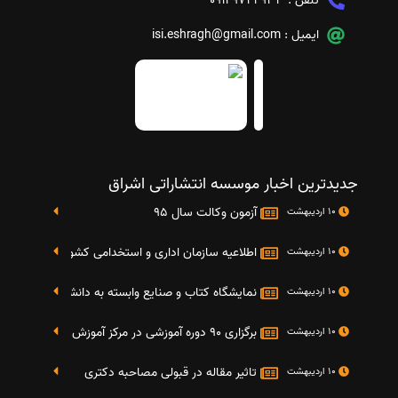
تلفن :
09149724933
ایمیل :
isi.eshragh@gmail.com
جدیدترین اخبار موسسه انتشاراتی اشراق
آزمون وکالت سال 95
10 اردیبهشت
اطلاعیه سازمان اداری و استخدامی کشور در خصوص نت
10 اردیبهشت
نمایشگاه کتاب و صنایع وابسته به دانشگاه صنعتی شریف 4 الی 8 مهر م
10 اردیبهشت
برگزاری 90 دوره آموزشی در مرکز آموزش فرهنگی دانشگاه علامه
10 اردیبهشت
تاثیر مقاله در قبولی مصاحبه دکتری
10 اردیبهشت