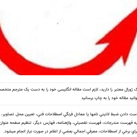
 ژورال معتبر را دارید، لازم است مقاله انگلیسی خود را به دست یک مترجم متخصص
انید مقاله خود را به چاپ برسانید
دست دادن ضبط لاتيني نام‏ها يا معادل فرنگي اصطلاحات فني، تعيين محل تصاوير، 
 فهرست مندرجات، فهرست تفصيلي، واژه‏نامه، فهارس ديگر، تنظيم صفحه عنوان و
راي برخي از اصطلاحات، معرفي اجمالي بعضي از اعلام در صورت نياز انجام مي‏شود.