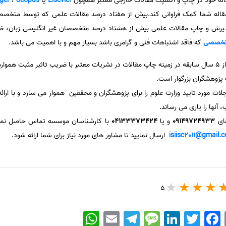
اله خود در چاپ و اکسپت مقالات خارجی معتبر همچون
Elsevier
یا
Scopus
،
ger
مقاله شما کمک فراوانی کند.بیش از هفتاد درصد مقالات علمی که توسط متخصصا
یرش و چاپ مقالات علمی بیش از هشتاد درصد متخصصان غیر انگلیسی زبان، 
تخصصی
که فاقد اشتباهات فنی و گرامری باشد بسیار مهم و با اهمیت می باشد.
با بیش از 5 سال سابقه در زمینه چاپ مقالات در نشریات معتبر با ضریب تاثیر مثبت هم
ژوهشگران بزرگوار است.
ت مورد تایید وزارت علوم را برای پژوهشگران و محققین هموار می سازد و با ارا
نها را یاری می رساند.
های
09149724933
و یا
04133373424
با کارشناسان موسسه تماس حاصل نمایید 
isiisc2011@gmail.
ارسال نمایید تا مشاور های مورد نیاز برای شما ارائه شود.
5
WhatsApp
Email
Telegram
Message
LinkedIn
Twitter
Facebook