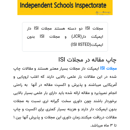
سفارش ویرایش
ترجمه عربی به فارسی
سفارش پارافریز
مشاهده همه زبان ها
سفارش فرمت‌بندی
مجلات ISI دو دسته هستند مجلات ISI دار
سفارش کاهش کمیت
ایمپکت دار(JCR) و مجلات ISI بدون
سفارش معرفی مجله
ایمپکت(ISI lISTED)
سفارش معرفی مقاله
چاپ مقاله در مجلات ISI
سفارش معرفی کتاب
مجلات ISI
ایمپکت دار مجلات بسیار معتبر هستند و مقالات چاپ
سفارش چکیده مبسوط
شده در این مقالات بار علمی بالایی دارند که اغلب اروپایی و
سفارش ترجمه مولتی‌مدیا
آمریکایی میباشند و پذیرش و اکسپت مقاله در آنها به راحتی
سفارش گویندگی
انجام نمیپذیرد و مقاله ارائه شده باید دارای بار علمی بسیار بالایی
برخوردار باشند چون داوری سخت گیرانه تری نسبت به مجلات
سفارش تولید محتوا
بدون ایمپکت دار دارند و هزینه بسیار کمتری برای اکسپت و چاپ
سفارش ترجمه همزمان
مقالات دریافت میکنند.زمان داوری این مجلات و پذیرش آنها بین 1
سفارش چکیده گرافیکی
تا 3 ماه میباشد.
سفارش تهیه کاورلتر