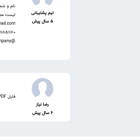
نام و شم
تیم پشتیبانی
5 سال پیش
@eshrag_company
فایل PDF نشریات معتبر آی اس آی ISI دسته بندی شده توسط موسسه اشراق بر اساس رشته های تحصیلی را لطف میکنید؟
رضا نیاز
6 سال پیش