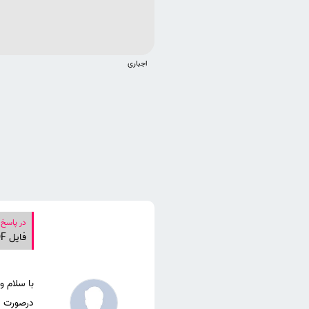
اجباری
در پاسخ 
فایل PDF نشریات معتبر آی اس آی ISI دسته بندی شده توسط موسسه اشراق بر اساس رشته های تحصیلی را لطف میکنید؟
درصورت ت