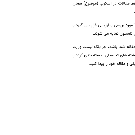
ند و فقط مقالات در اسکوپ (موضوع) همان
نشریات و ژورنالهای منتشر شده در تمام دنیا، در زمینه های علمی و اجتماعی توسط پایگاه اطلاعاتی Web of Science مورد بررسی و ارزیابی قرار می گیرد و
تامسون نمایه می شوند.
قاله شما باشد، جز بلک لیست وزارت
ب تاثیر (IF) باشد،موسسه اشراق مجلات و نشریات معتبر آی اس آی ISI را بر اساس رشته های تحصیلی، دسته بندی کرده و