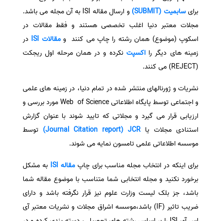
برای
سابمیت (SUBMIT)
و ارسال مقاله ISI به آن مجله می باشد.
سفارش انگیزه‌نامه‌SOP
مجلات معتبر دنیا اغلب تخصصی هستند و فقط مقالات در
اسکوپ (موضوع) همان رشته را چاپ می کنند و
مقالات ISI
در
زمینه های دیگر را
اکسپت
نکرده و در همان مرحله اول ریجکت
(REJECT) می کنند.
نشریات و ژورنالهای منتشر شده در تمام دنیا، در زمینه های علمی
و اجتماعی توسط پایگاه اطلاعاتی Web of Science مورد بررسی و
ارزیابی قرار می گیرد و مجلاتی که تایید شوند با عنوان گزارش
استنادی مجلات یا
Journal Citation report) JCR)
توسط
موسسه اطلاعاتی علمی تامسون نمایه می شوند.
برای اینکه در انتخاب مجله مناسب برای چاپ
مقاله ISI
به مشکل
برخورد نکنید و مجله انتخابی شما متناسب با موضوع مقاله شما
باشد، جز بلک لیست وزارت علوم نیز قرار نگرفته باشد و دارای
ضریب تاثیر (IF) باشد،موسسه اشراق مجلات و نشریات معتبر آی
اس آی ISI را بر اساس رشته های تحصیلی، دسته بندی کرده و در