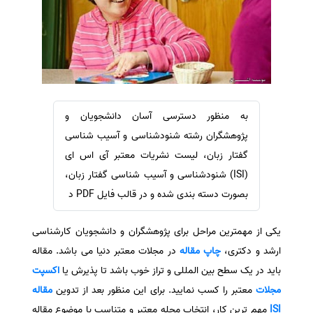
سفارش ویرایش
ترجمه عربی به فارسی
سفارش پارافریز
مشاهده همه زبان ها
سفارش فرمت‌بندی
سفارش کاهش کمیت
سفارش معرفی مجله
به منظور دسترسی آسان دانشجویان و
سفارش معرفی مقاله
پژوهشگران رشته شنودشناسی و آسیب شناسی
سفارش معرفی کتاب
گفتار زبان، لیست نشریات معتبر آی اس ای
سفارش چکیده مبسوط
(ISI) شنودشناسی و آسیب شناسی گفتار زبان،
بصورت دسته بندی شده و در قالب فایل PDF د
سفارش ترجمه مولتی‌مدیا
سفارش گویندگی
یکی از مهمترین مراحل برای پژوهشگران و دانشجویان کارشناسی
سفارش تولید محتوا
ارشد و دکتری،
چاپ مقاله
در مجلات معتبر دنیا می باشد. مقاله
سفارش ترجمه همزمان
باید در یک سطح بین المللی و تراز خوب باشد تا پذیرش یا
اکسپت
سفارش چکیده گرافیکی
مجلات
معتبر را کسب نمایید. برای این منظور بعد از تدوین
مقاله
ISI
مهم ترین کار، انتخاب مجله معتبر و متناسب با موضوع مقاله
سفارش تهیه کاورلتر