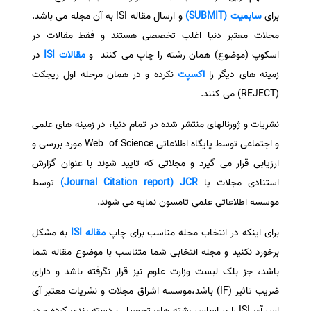
برای
سابمیت (SUBMIT)
و ارسال مقاله ISI به آن مجله می باشد.
سفارش انگیزه‌نامه‌SOP
مجلات معتبر دنیا اغلب تخصصی هستند و فقط مقالات در
اسکوپ (موضوع) همان رشته را چاپ می کنند و
مقالات ISI
در
زمینه های دیگر را
اکسپت
نکرده و در همان مرحله اول ریجکت
(REJECT) می کنند.
نشریات و ژورنالهای منتشر شده در تمام دنیا، در زمینه های علمی
و اجتماعی توسط پایگاه اطلاعاتی Web of Science مورد بررسی و
ارزیابی قرار می گیرد و مجلاتی که تایید شوند با عنوان گزارش
استنادی مجلات یا
Journal Citation report) JCR)
توسط
موسسه اطلاعاتی علمی تامسون نمایه می شوند.
برای اینکه در انتخاب مجله مناسب برای چاپ
مقاله ISI
به مشکل
برخورد نکنید و مجله انتخابی شما متناسب با موضوع مقاله شما
باشد، جز بلک لیست وزارت علوم نیز قرار نگرفته باشد و دارای
ضریب تاثیر (IF) باشد،موسسه اشراق مجلات و نشریات معتبر آی
اس آی ISI را بر اساس رشته های تحصیلی، دسته بندی کرده و در