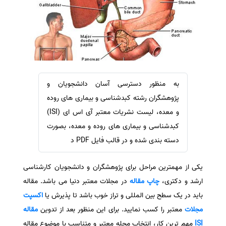
سفارش ویرایش
ترجمه عربی به فارسی
سفارش پارافریز
مشاهده همه زبان ها
سفارش فرمت‌بندی
سفارش کاهش کمیت
سفارش معرفی مجله
به منظور دسترسی آسان دانشجویان و
سفارش معرفی مقاله
پژوهشگران رشته کبدشناسی و بیماری های روده
سفارش معرفی کتاب
و معده، لیست نشریات معتبر آی اس ای (ISI)
سفارش چکیده مبسوط
کبدشناسی و بیماری های روده و معده، بصورت
دسته بندی شده و در قالب فایل PDF د
سفارش ترجمه مولتی‌مدیا
سفارش گویندگی
یکی از مهمترین مراحل برای پژوهشگران و دانشجویان کارشناسی
سفارش تولید محتوا
ارشد و دکتری،
چاپ مقاله
در مجلات معتبر دنیا می باشد. مقاله
سفارش ترجمه همزمان
باید در یک سطح بین المللی و تراز خوب باشد تا پذیرش یا
اکسپت
سفارش چکیده گرافیکی
مجلات
معتبر را کسب نمایید. برای این منظور بعد از تدوین
مقاله
ISI
مهم ترین کار، انتخاب مجله معتبر و متناسب با موضوع مقاله
سفارش تهیه کاورلتر