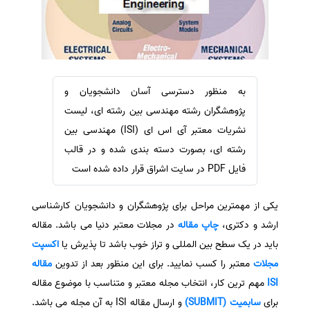
سفارش ویرایش
ترجمه عربی به فارسی
سفارش پارافریز
مشاهده همه زبان ها
سفارش فرمت‌بندی
سفارش کاهش کمیت
به منظور دسترسی آسان دانشجویان و
سفارش معرفی مجله
پژوهشگران رشته مهندسی بین رشته ای، لیست
سفارش معرفی مقاله
نشریات معتبر آی اس ای (ISI) مهندسی بین
رشته ای، بصورت دسته بندی شده و در قالب
سفارش معرفی کتاب
فایل PDF در سایت اشراق قرار داده شده است
سفارش چکیده مبسوط
سفارش ترجمه مولتی‌مدیا
یکی از مهمترین مراحل برای پژوهشگران و دانشجویان کارشناسی
سفارش گویندگی
ارشد و دکتری،
چاپ مقاله
در مجلات معتبر دنیا می باشد. مقاله
سفارش تولید محتوا
باید در یک سطح بین المللی و تراز خوب باشد تا پذیرش یا
اکسپت
مجلات
معتبر را کسب نمایید. برای این منظور بعد از تدوین
مقاله
سفارش ترجمه همزمان
ISI
مهم ترین کار، انتخاب مجله معتبر و متناسب با موضوع مقاله
سفارش چکیده گرافیکی
برای
سابمیت (SUBMIT)
و ارسال مقاله ISI به آن مجله می باشد.
سفارش تهیه کاورلتر