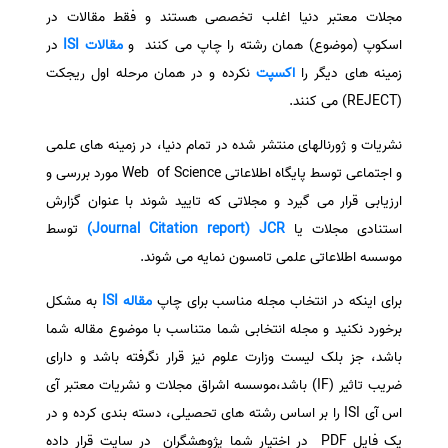
مجلات معتبر دنیا اغلب تخصصی هستند و فقط مقالات در
سفارش انگیزه‌نامه‌SOP
اسکوپ (موضوع) همان رشته را چاپ می کنند و
مقالات ISI
در
زمینه های دیگر را
اکسپت
نکرده و در همان مرحله اول ریجکت
(REJECT) می کنند.
نشریات و ژورنالهای منتشر شده در تمام دنیا، در زمینه های علمی
و اجتماعی توسط پایگاه اطلاعاتی Web of Science مورد بررسی و
ارزیابی قرار می گیرد و مجلاتی که تایید شوند با عنوان گزارش
استنادی مجلات یا
Journal Citation report) JCR)
توسط
موسسه اطلاعاتی علمی تامسون نمایه می شوند.
برای اینکه در انتخاب مجله مناسب برای چاپ
مقاله ISI
به مشکل
برخورد نکنید و مجله انتخابی شما متناسب با موضوع مقاله شما
باشد، جز بلک لیست وزارت علوم نیز قرار نگرفته باشد و دارای
ضریب تاثیر (IF) باشد،موسسه اشراق مجلات و نشریات معتبر آی
اس آی ISI را بر اساس رشته های تحصیلی، دسته بندی کرده و در
یک فایل PDF در اختیار شما پژوهشگران در سایت قرار داده