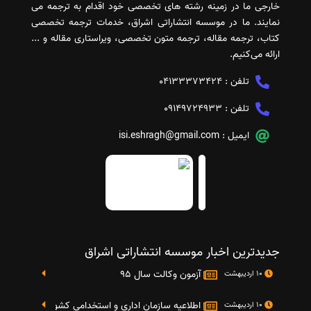
خارجی ما در زمینه رشته های تخصصی خود اقدام به ترجمه می
نمایند. ما در موسسه انتشاراتی اشراق، خدمات ترجمه تخصصی
کتاب، ترجمه مقاله، ترجمه متون تخصصی، ویراستاری مقاله و ...
ارائه می‌کنیم.
تلفن :
04133373424
تلفن :
09149724933
ایمیل :
isi.eshragh@gmail.com
جدیدترین اخبار موسسه انتشاراتی اشراق
آزمون وکالت سال 95
10 اردیبهشت
اطلاعیه سازمان اداری و استخدامی کشور در خصوص نت
10 اردیبهشت