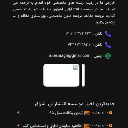
خارجی ما در زمینه رشته های تخصصی خود اقدام به ترجمه می
نمایند. ما در موسسه انتشاراتی اشراق، خدمات ترجمه تخصصی
کتاب، ترجمه مقاله، ترجمه متون تخصصی، ویراستاری مقاله و ...
ارائه می‌کنیم.
تلفن :
04133373424
تلفن :
09149724933
ایمیل :
isi.eshragh@gmail.com
جدیدترین اخبار موسسه انتشاراتی اشراق
آزمون وکالت سال 95
10 اردیبهشت
اطلاعیه سازمان اداری و استخدامی کشور در خصوص نت
10 اردیبهشت