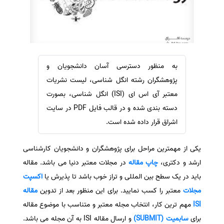
سفارش ویرایش
ترجمه عربی به فارسی
سفارش پارافریز
مشاهده همه زبان ها
سفارش فرمت‌بندی
سفارش کاهش کمیت
به منظور دسترسی آسان دانشجویان و
سفارش معرفی مجله
پژوهشگران رشته انگل شناسی، لیست نشریات
سفارش معرفی مقاله
معتبر آی اس ای (ISI) انگل شناسی، بصورت
دسته بندی شده و در قالب فایل PDF در سایت
سفارش معرفی کتاب
اشراق قرار داده شده است.
سفارش چکیده مبسوط
سفارش ترجمه مولتی‌مدیا
یکی از مهمترین مراحل برای پژوهشگران و دانشجویان کارشناسی
سفارش گویندگی
ارشد و دکتری،
چاپ مقاله
در مجلات معتبر دنیا می باشد. مقاله
سفارش تولید محتوا
باید در یک سطح بین المللی و تراز خوب باشد تا پذیرش یا
اکسپت
مجلات
معتبر را کسب نمایید. برای این منظور بعد از تدوین
مقاله
سفارش ترجمه همزمان
ISI
مهم ترین کار، انتخاب مجله معتبر و متناسب با موضوع مقاله
سفارش چکیده گرافیکی
برای
سابمیت (SUBMIT)
و ارسال مقاله ISI به آن مجله می باشد.
سفارش تهیه کاورلتر