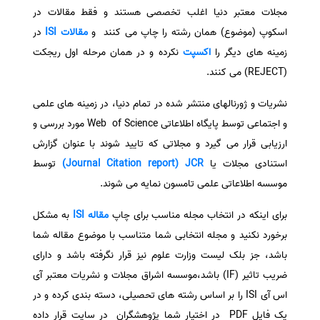
مجلات معتبر دنیا اغلب تخصصی هستند و فقط مقالات در
سفارش انگیزه‌نامه‌SOP
اسکوپ (موضوع) همان رشته را چاپ می کنند و
مقالات ISI
در
زمینه های دیگر را
اکسپت
نکرده و در همان مرحله اول ریجکت
(REJECT) می کنند.
نشریات و ژورنالهای منتشر شده در تمام دنیا، در زمینه های علمی
و اجتماعی توسط پایگاه اطلاعاتی Web of Science مورد بررسی و
ارزیابی قرار می گیرد و مجلاتی که تایید شوند با عنوان گزارش
استنادی مجلات یا
Journal Citation report) JCR)
توسط
موسسه اطلاعاتی علمی تامسون نمایه می شوند.
برای اینکه در انتخاب مجله مناسب برای چاپ
مقاله ISI
به مشکل
برخورد نکنید و مجله انتخابی شما متناسب با موضوع مقاله شما
باشد، جز بلک لیست وزارت علوم نیز قرار نگرفته باشد و دارای
ضریب تاثیر (IF) باشد،موسسه اشراق مجلات و نشریات معتبر آی
اس آی ISI را بر اساس رشته های تحصیلی، دسته بندی کرده و در
یک فایل PDF در اختیار شما پژوهشگران در سایت قرار داده