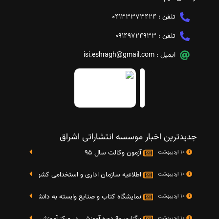
تلفن :
04133373424
تلفن :
09149724933
ایمیل :
isi.eshragh@gmail.com
جدیدترین اخبار موسسه انتشاراتی اشراق
آزمون وکالت سال 95
10 اردیبهشت
اطلاعیه سازمان اداری و استخدامی کشور در خصوص نت
10 اردیبهشت
نمایشگاه کتاب و صنایع وابسته به دانشگاه صنعتی شریف 4 الی 8 مهر م
10 اردیبهشت
برگزاری 90 دوره آموزشی در مرکز آموزش فرهنگی دانشگاه علامه
10 اردیبهشت