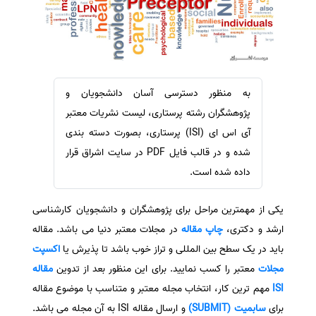
سفارش ویرایش
ترجمه عربی به فارسی
سفارش پارافریز
مشاهده همه زبان ها
سفارش فرمت‌بندی
سفارش کاهش کمیت
به منظور دسترسی آسان دانشجویان و
سفارش معرفی مجله
پژوهشگران رشته پرستاری، لیست نشریات معتبر
سفارش معرفی مقاله
آی اس ای (ISI) پرستاری، بصورت دسته بندی
شده و در قالب فایل PDF در سایت اشراق قرار
سفارش معرفی کتاب
داده شده است.
سفارش چکیده مبسوط
سفارش ترجمه مولتی‌مدیا
یکی از مهمترین مراحل برای پژوهشگران و دانشجویان کارشناسی
سفارش گویندگی
ارشد و دکتری،
چاپ مقاله
در مجلات معتبر دنیا می باشد. مقاله
سفارش تولید محتوا
باید در یک سطح بین المللی و تراز خوب باشد تا پذیرش یا
اکسپت
مجلات
معتبر را کسب نمایید. برای این منظور بعد از تدوین
مقاله
سفارش ترجمه همزمان
ISI
مهم ترین کار، انتخاب مجله معتبر و متناسب با موضوع مقاله
سفارش چکیده گرافیکی
برای
سابمیت (SUBMIT)
و ارسال مقاله ISI به آن مجله می باشد.
سفارش تهیه کاورلتر