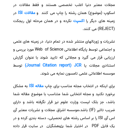
مجلات معتبر دنیا اغلب تخصصی هستند و فقط مقالات در
سفارش انگیزه‌نامه‌SOP
اسکوپ (موضوع) همان رشته را چاپ می کنند و
مقالات ISI
در
زمینه های دیگر را
اکسپت
نکرده و در همان مرحله اول ریجکت
(REJECT) می کنند.
نشریات و ژورنالهای منتشر شده در تمام دنیا، در زمینه های علمی
و اجتماعی توسط پایگاه اطلاعاتی Web of Science مورد بررسی و
ارزیابی قرار می گیرد و مجلاتی که تایید شوند با عنوان گزارش
استنادی مجلات یا
Journal Citation report) JCR)
توسط
موسسه اطلاعاتی علمی تامسون نمایه می شوند.
برای اینکه در انتخاب مجله مناسب برای چاپ
مقاله ISI
به مشکل
برخورد نکنید و مجله انتخابی شما متناسب با موضوع مقاله شما
باشد، جز بلک لیست وزارت علوم نیز قرار نگرفته باشد و دارای
ضریب تاثیر (IF) باشد،موسسه اشراق مجلات و نشریات معتبر آی
اس آی ISI را بر اساس رشته های تحصیلی، دسته بندی کرده و در
یک فایل PDF در اختیار شما پژوهشگران در سایت قرار داده