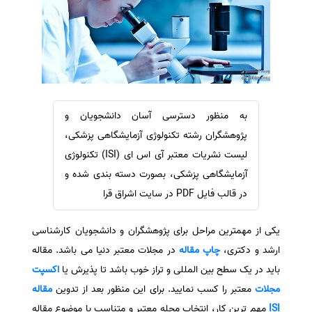
سفارش ویرایش
ترجمه عربی به فارسی
سفارش پارافریز
مشاهده همه زبان ها
سفارش فرمت‌بندی
سفارش کاهش کمیت
سفارش معرفی مجله
به منظور دسترسی آسان دانشجویان و
سفارش معرفی مقاله
پژوهشگران رشته تکنولوژی آزمایشگاهی پزشکی،
سفارش معرفی کتاب
لیست نشریات معتبر آی اس ای (ISI) تکنولوژی
سفارش چکیده مبسوط
آزمایشگاهی پزشکی، بصورت دسته بندی شده و
در قالب فایل PDF در سایت اشراق قرا
سفارش ترجمه مولتی‌مدیا
سفارش گویندگی
یکی از مهمترین مراحل برای پژوهشگران و دانشجویان کارشناسی
سفارش تولید محتوا
ارشد و دکتری،
چاپ مقاله
در مجلات معتبر دنیا می باشد. مقاله
سفارش ترجمه همزمان
باید در یک سطح بین المللی و تراز خوب باشد تا پذیرش یا
اکسپت
سفارش چکیده گرافیکی
مجلات
معتبر را کسب نمایید. برای این منظور بعد از تدوین
مقاله
ISI
مهم ترین کار، انتخاب مجله معتبر و متناسب با موضوع مقاله
سفارش تهیه کاورلتر