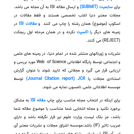
برای
سابمیت (SUBMIT)
و ارسال مقاله ISI به آن مجله می باشد.
سفارش انگیزه‌نامه‌SOP
مجلات معتبر دنیا اغلب تخصصی هستند و فقط مقالات در
اسکوپ (موضوع) همان رشته را چاپ می کنند و
مقالات ISI
در
زمینه های دیگر را
اکسپت
نکرده و در همان مرحله اول ریجکت
(REJECT) می کنند.
نشریات و ژورنالهای منتشر شده در تمام دنیا، در زمینه های علمی
و اجتماعی توسط پایگاه اطلاعاتی Web of Science مورد بررسی و
ارزیابی قرار می گیرد و مجلاتی که تایید شوند با عنوان گزارش
استنادی مجلات یا
Journal Citation report) JCR)
توسط
موسسه اطلاعاتی علمی تامسون نمایه می شوند.
برای اینکه در انتخاب مجله مناسب برای چاپ
مقاله ISI
به مشکل
برخورد نکنید و مجله انتخابی شما متناسب با موضوع مقاله شما
باشد، جز بلک لیست وزارت علوم نیز قرار نگرفته باشد و دارای
ضریب تاثیر (IF) باشد،موسسه اشراق مجلات و نشریات معتبر آی
اس آی ISI را بر اساس رشته های تحصیلی، دسته بندی کرده و در