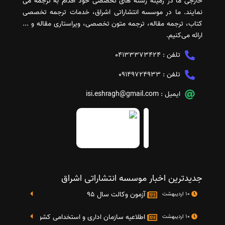
خارجی ما در زمینه رشته های تخصصی خود اقدام به ترجمه می
نمایند. ما در موسسه انتشاراتی اشراق، خدمات ترجمه تخصصی
کتاب، ترجمه مقاله، ترجمه متون تخصصی، ویراستاری مقاله و ...
ارائه می‌کنیم.
تلفن :
04133373424
تلفن :
09149724933
ایمیل :
isi.eshragh@gmail.com
جدیدترین اخبار موسسه انتشاراتی اشراق
آزمون وکالت سال 95
10 اردیبهشت
اطلاعیه سازمان اداری و استخدامی کشور در خصوص نت
10 اردیبهشت