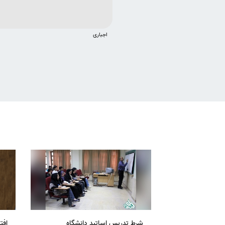
اجباری
شرط تدریس اساتید دانشگاه
افت