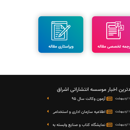
رجمه تخصصی مقاله
ویراستاری مقاله
ترین اخبار موسسه انتشاراتی اشراق
آزمون وکالت سال 95
اطلاعیه سازمان اداری و استخدامی کشور در خصوص نتایج دومین آز
نمایشگاه کتاب و صنایع وابسته به دانشگاه صنعتی شریف 4 الی 8 مهر ماه 95