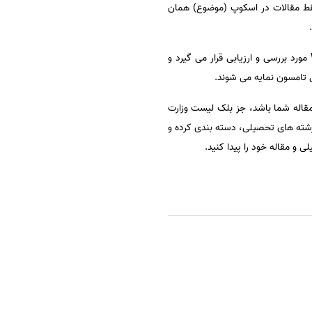
ند و فقط مقالات در اسکوپ (موضوع) همان
نشریات و ژورنالهای منتشر شده در تمام دنیا، در زمینه های علمی و اجتماعی توسط پایگاه اطلاعاتی Web of Science مورد بررسی و ارزیابی قرار می گیرد و
تامسون نمایه می شوند.
قاله شما باشد، جز بلک لیست وزارت
ب تاثیر (IF) باشد،موسسه اشراق مجلات و نشریات معتبر آی اس آی ISI را بر اساس رشته های تحصیلی، دسته بندی کرده و