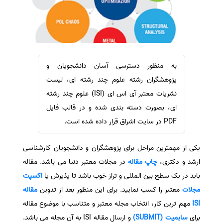
سفارش ویرایش
ترجمه عربی به فارسی
سفارش پارافریز
مشاهده همه زبان ها
سفارش فرمت‌بندی
سفارش کاهش کمیت
به منظور دسترسی آسان دانشجویان و
سفارش معرفی مجله
پژوهشگران رشته علوم چند رشته ای، لیست
سفارش معرفی مقاله
نشریات معتبر آی اس ای (ISI) علوم چند رشته
ای، بصورت دسته بندی شده و در قالب فایل
سفارش معرفی کتاب
PDF در سایت اشراق قرار داده شده است.
سفارش چکیده مبسوط
سفارش ترجمه مولتی‌مدیا
یکی از مهمترین مراحل برای پژوهشگران و دانشجویان کارشناسی
سفارش گویندگی
ارشد و دکتری،
چاپ مقاله
در مجلات معتبر دنیا می باشد. مقاله
سفارش تولید محتوا
باید در یک سطح بین المللی و تراز خوب باشد تا پذیرش یا
اکسپت
مجلات
معتبر را کسب نمایید. برای این منظور بعد از تدوین
مقاله
سفارش ترجمه همزمان
ISI
مهم ترین کار، انتخاب مجله معتبر و متناسب با موضوع مقاله
سفارش چکیده گرافیکی
برای
سابمیت (SUBMIT)
و ارسال مقاله ISI به آن مجله می باشد.
سفارش تهیه کاورلتر