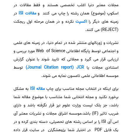
مجلات معتبر دنیا اغلب تخصصی هستند و فقط مقالات در
سفارش انگیزه‌نامه‌SOP
اسکوپ (موضوع) همان رشته را چاپ می کنند و
مقالات ISI
در
زمینه های دیگر را
اکسپت
نکرده و در همان مرحله اول ریجکت
(REJECT) می کنند.
نشریات و ژورنالهای منتشر شده در تمام دنیا، در زمینه های علمی
و اجتماعی توسط پایگاه اطلاعاتی Web of Science مورد بررسی و
ارزیابی قرار می گیرد و مجلاتی که تایید شوند با عنوان گزارش
استنادی مجلات یا
Journal Citation report) JCR)
توسط
موسسه اطلاعاتی علمی تامسون نمایه می شوند.
برای اینکه در انتخاب مجله مناسب برای چاپ
مقاله ISI
به مشکل
برخورد نکنید و مجله انتخابی شما متناسب با موضوع مقاله شما
باشد، جز بلک لیست وزارت علوم نیز قرار نگرفته باشد و دارای
ضریب تاثیر (IF) باشد،موسسه اشراق مجلات و نشریات معتبر آی
اس آی ISI را بر اساس رشته های تحصیلی، دسته بندی کرده و در
یک فایل PDF در اختیار شما پژوهشگران در سایت قرار داده