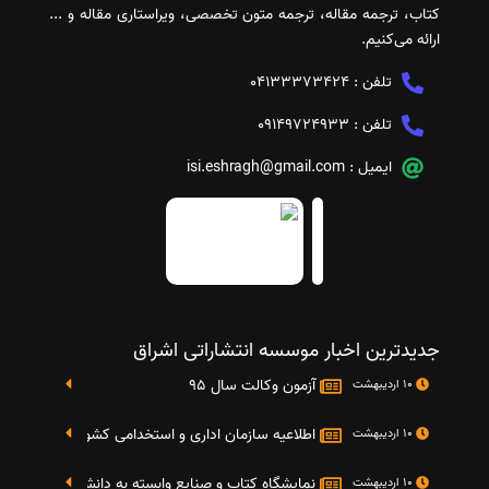
کتاب، ترجمه مقاله، ترجمه متون تخصصی، ویراستاری مقاله و ...
ارائه می‌کنیم.
تلفن :
04133373424
تلفن :
09149724933
ایمیل :
isi.eshragh@gmail.com
جدیدترین اخبار موسسه انتشاراتی اشراق
آزمون وکالت سال 95
10 اردیبهشت
اطلاعیه سازمان اداری و استخدامی کشور در خصوص نت
10 اردیبهشت
نمایشگاه کتاب و صنایع وابسته به دانشگاه صنعتی شریف 4 الی 8 مهر م
10 اردیبهشت