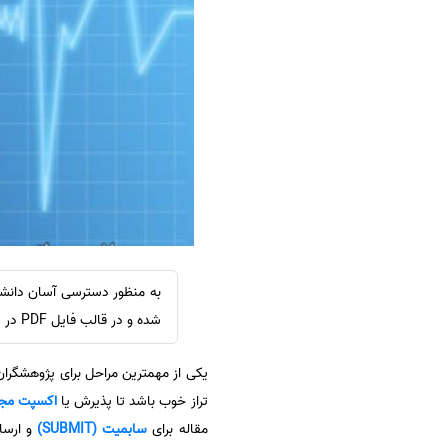
سفارش ویرایش
ترجمه عربی به فارسی
سفارش پارافریز
مشاهده همه زبان ها
سفارش فرمت‌بندی
سفارش کاهش کمیت
سفارش معرفی مجله
سفارش معرفی مقاله
سفارش معرفی کتاب
سفارش چکیده مبسوط
سفارش ترجمه مولتی‌مدیا
سفارش گویندگی
شده و در قالب فایل PDF در سایت اشراق قرار داده شده است.
سفارش تولید محتوا
یکی از مهمترین مراحل برای پژوهشگرا
سفارش ترجمه همزمان
تراز خوب باشد تا پذیرش یا
اکسپت مج
سفارش چکیده گرافیکی
مقاله برای
سابمیت (SUBMIT)
سفارش تهیه کاورلتر