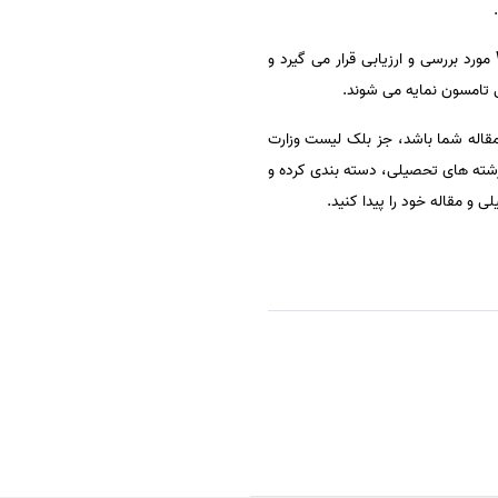
نشریات و ژورنالهای منتشر شده در تمام دنیا، در زمینه های علمی و اجتماعی توسط پایگاه اطلاعاتی Web of Science مورد بررسی و ارزیابی قرار می گیرد و
تامسون نمایه می شوند.
قاله شما باشد، جز بلک لیست وزارت
ب تاثیر (IF) باشد،موسسه اشراق مجلات و نشریات معتبر آی اس آی ISI را بر اساس رشته های تحصیلی، دسته بندی کرده و