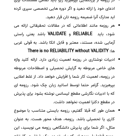
در رزومه از بزرگنمایی بپرهیزید زیرا باید تمامی مستندات برای
ادعای خود را ارائه دهید و اگر دوره هایی تخصصی سپری کرده
اید مدارک آنرا ضمیمه رزومه تان قرار دهید.
هر روزمه مانند اطلاعاتی که در مقالات تحقیقاتی ارائه می
شود، باید
RELIABLE
و
VALIDATE
باشد یعنی راستی
آزمایی شده، مستند، معتبر و قابل اتکا باشد. به قولی غربی
ها:
There is no RELIABILITY without VALIDITY
ادبیات نوشتاری در روزمه اهمیت زیادی دارد. ارائه کلید واژه
های خاص مربوطه به گرایش تحصیلی و اصطلاحات مربوطه
در رزومه،‌ اهمیت کار شما را افزایش خواهد داد. از غلط املایی
بپرهیزید. گرامر حتما توسط اساتید زبان چک شود. رزومه ای
که با ادبیات نگارشی مقطع لیسانس نوشته بشود برای پذیرش
در مقطع دکترا اهمیت نخواهد داشت.
همان طور که قبلا گفتیم، رزومه بایستی متناسب با موضوع
کاری یا تحصیلی باشد. رزومه، هدف محور هست. به عنوان
مثال، اگر شما برای پذیرش دانشگاهی رزومه می نویسید، این