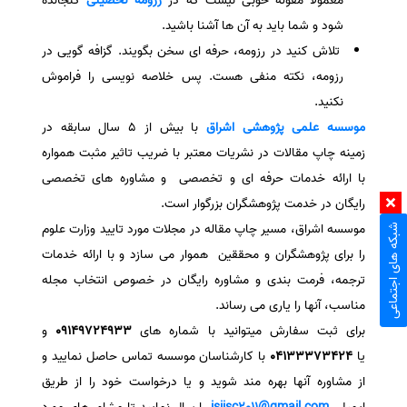
معمولا مقوله خوبی نیست که در
رزومه تحصیلی
گنجانده
شود و شما باید به آن ها آشنا باشید.
تلاش کنید در رزومه، حرفه ای سخن بگویند. گزافه گویی در
رزومه، نکته منفی هست. پس خلاصه نویسی را فراموش
نکنید.
موسسه علمی پژوهشی
اشراق
با بیش از 5 سال سابقه در
زمینه چاپ مقالات در نشریات معتبر با ضریب تاثیر مثبت همواره
با ارائه خدمات حرفه ای و تخصصی و مشاوره های تخصصی
رایگان در خدمت پژوهشگران بزرگوار است.
موسسه اشراق، مسیر چاپ مقاله در مجلات مورد تایید وزارت علوم
شبکه های اجتماعی
را برای پژوهشگران و محققین هموار می سازد و با ارائه خدمات
ترجمه، فرمت بندی و مشاوره رایگان در خصوص انتخاب مجله
مناسب، آنها را یاری می رساند.
برای ثبت سفارش میتوانید با شماره های
09149724933
و
یا
04133373424
با کارشناسان موسسه تماس حاصل نمایید و
از مشاوره آنها بهره مند شوید و یا درخواست خود را از طریق