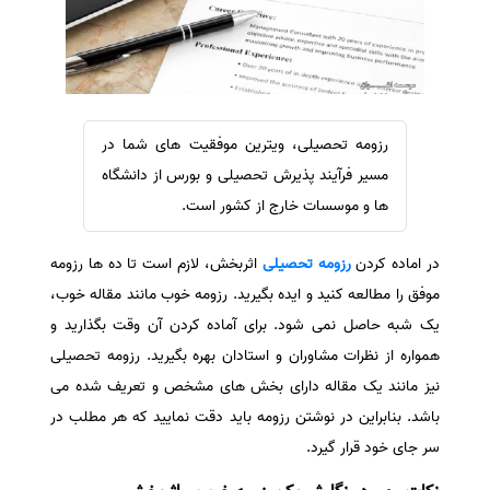
سفارش ویرایش
ترجمه عربی به فارسی
سفارش پارافریز
مشاهده همه زبان ها
سفارش فرمت‌بندی
سفارش کاهش کمیت
رزومه تحصیلی، ویترین موفقیت های شما در
سفارش معرفی مجله
مسیر فرآیند پذیرش تحصیلی و بورس از دانشگاه
سفارش معرفی مقاله
ها و موسسات خارج از کشور است.
سفارش معرفی کتاب
در اماده کردن
رزومه تحصیلی
اثربخش، لازم است تا ده ها رزومه
سفارش چکیده مبسوط
موفق را مطالعه کنید و ایده بگیرید. رزومه خوب مانند مقاله خوب،
سفارش ترجمه مولتی‌مدیا
یک شبه حاصل نمی شود. برای آماده کردن آن وقت بگذارید و
سفارش گویندگی
همواره از نظرات مشاوران و استادان بهره بگیرید. رزومه تحصیلی
سفارش تولید محتوا
نیز مانند یک مقاله دارای بخش های مشخص و تعریف شده می
باشد. بنابراین در نوشتن رزومه باید دقت نمایید که هر مطلب در
سفارش ترجمه همزمان
سر جای خود قرار گیرد.
سفارش چکیده گرافیکی
سفارش تهیه کاورلتر