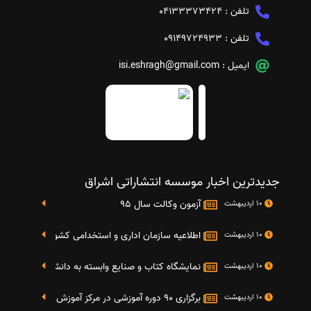
تلفن :
04133373424
تلفن :
09149724933
ایمیل :
isi.eshragh@gmail.com
جدیدترین اخبار موسسه انتشاراتی اشراق
آزمون وکالت سال 95
10 اردیبهشت
اطلاعیه سازمان اداری و استخدامی کشور در خصوص نت
10 اردیبهشت
نمایشگاه کتاب و صنایع وابسته به دانشگاه صنعتی شریف 4 الی 8 مهر م
10 اردیبهشت
برگزاری 90 دوره آموزشی در مرکز آموزش فرهنگی دانشگاه علامه
10 اردیبهشت