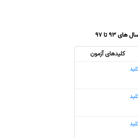
ل های 93 تا 97
کلیدهای آزمون
لید
لید
لید